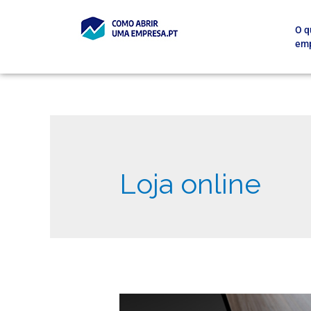
O q
em
Loja online