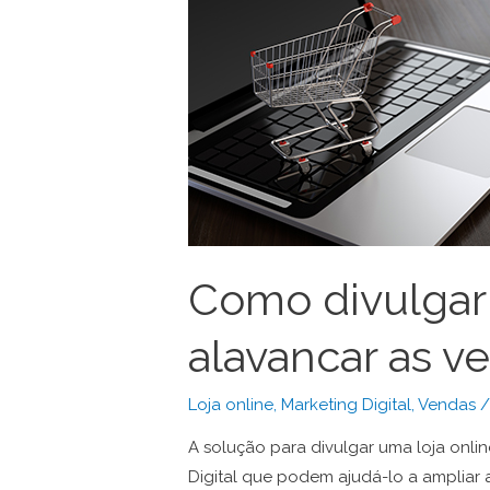
Como divulgar 
alavancar as v
Loja online
,
Marketing Digital
,
Vendas
/
A solução para divulgar uma loja onli
Digital que podem ajudá-lo a amplia